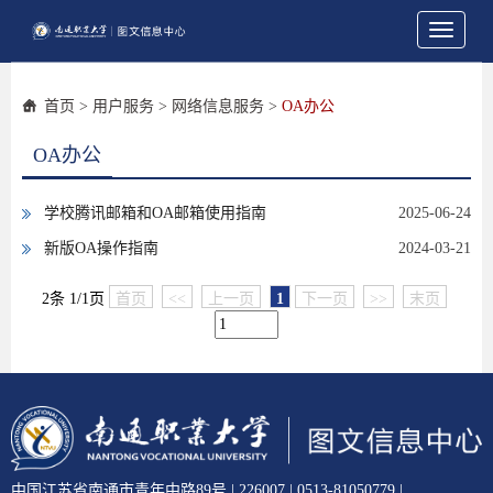
Toggle
navigati
首页
>
用户服务
>
网络信息服务
>
OA办公
OA办公
学校腾讯邮箱和OA邮箱使用指南
2025-06-24
新版OA操作指南
2024-03-21
2条 1/1页
首页
<<
上一页
1
下一页
>>
末页
中国江苏省南通市青年中路89号 | 226007 | 0513-81050779 |