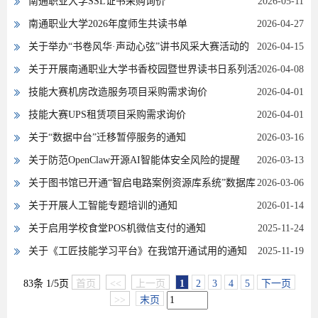
南通职业大学SSL证书采购询价
2026-05-11
南通职业大学2026年度师生共读书单
2026-04-27
关于举办“书卷风华·声动心弦”讲书风采大赛活动的
2026-04-15
通知
关于开展南通职业大学书香校园暨世界读书日系列活
2026-04-08
动的通知
技能大赛机房改造服务项目采购需求询价
2026-04-01
技能大赛UPS租赁项目采购需求询价
2026-04-01
关于“数据中台”迁移暂停服务的通知
2026-03-16
关于防范OpenClaw开源AI智能体安全风险的提醒
2026-03-13
关于图书馆已开通“智启电路案例资源库系统”数据库
2026-03-06
的通知
关于开展人工智能专题培训的通知
2026-01-14
关于启用学校食堂POS机微信支付的通知
2025-11-24
关于《工匠技能学习平台》在我馆开通试用的通知
2025-11-19
83条 1/5页
首页
<<
上一页
1
2
3
4
5
下一页
>>
末页